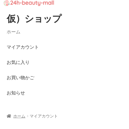
仮）ショップ
ナ
コ
ビ
ン
ゲ
テ
ホーム
ー
ン
シ
ツ
マイアカウント
ョ
へ
ン
ス
お気に入り
へ
キ
ス
ッ
お買い物かご
キ
プ
ッ
お知らせ
プ
ホーム
マイアカウント