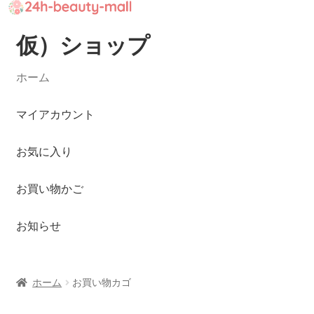
仮）ショップ
ナ
コ
ビ
ン
ゲ
テ
ホーム
ー
ン
シ
ツ
マイアカウント
ョ
へ
ン
ス
お気に入り
へ
キ
ス
ッ
お買い物かご
キ
プ
ッ
お知らせ
プ
ホーム
お買い物カゴ