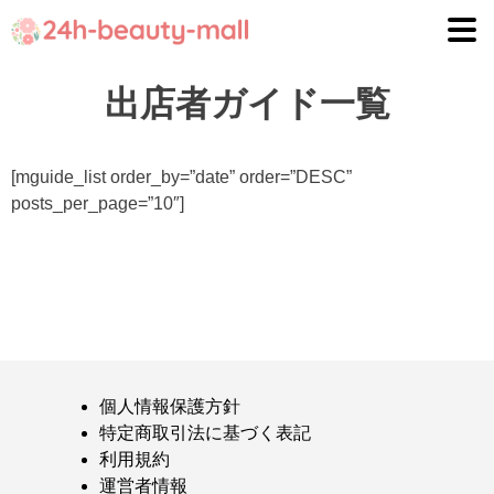
ナ
コ
ビ
ン
ゲ
テ
出店者ガイド一覧
ー
ン
シ
ツ
ョ
へ
[mguide_list order_by=”date” order=”DESC”
ン
ス
posts_per_page=”10″]
へ
キ
ス
ッ
キ
プ
ッ
プ
個人情報保護方針
特定商取引法に基づく表記
利用規約
運営者情報