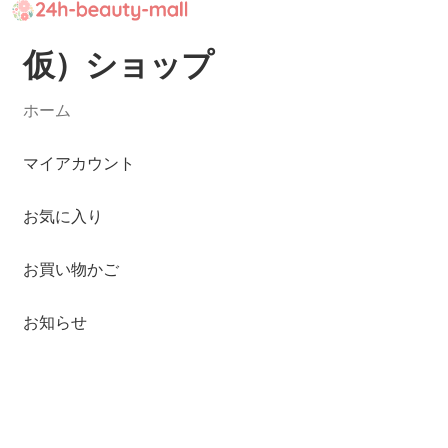
仮）ショップ
ナ
コ
ビ
ン
ゲ
テ
ホーム
ー
ン
シ
ツ
マイアカウント
ョ
へ
ン
ス
お気に入り
へ
キ
ス
ッ
お買い物かご
キ
プ
ッ
お知らせ
プ