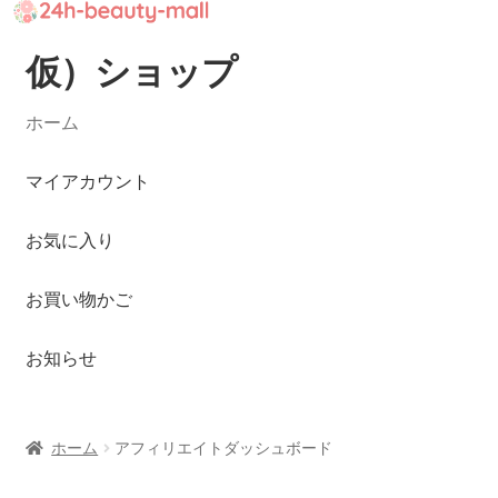
仮）ショップ
ナ
コ
ビ
ン
ゲ
テ
ホーム
ー
ン
シ
ツ
マイアカウント
ョ
へ
ン
ス
お気に入り
へ
キ
ス
ッ
お買い物かご
キ
プ
ッ
お知らせ
プ
ホーム
アフィリエイトダッシュボード