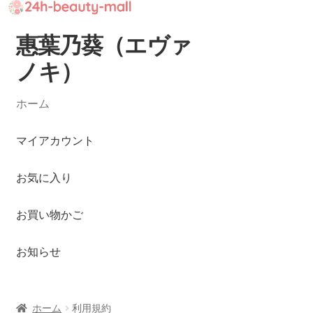
惠葉乃葵（エヴァ
ナ
コ
ビ
ン
ノキ）
ゲ
テ
ー
ン
ホーム
シ
ツ
ョ
へ
マイアカウント
ン
ス
へ
キ
お気に入り
ス
ッ
キ
プ
ッ
お買い物かご
プ
お知らせ
ホーム
利用規約