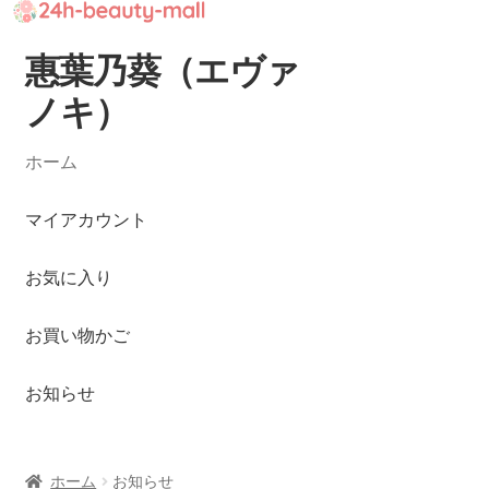
惠葉乃葵（エヴァ
ナ
コ
ビ
ン
ノキ）
ゲ
テ
ー
ン
ホーム
シ
ツ
ョ
へ
マイアカウント
ン
ス
へ
キ
お気に入り
ス
ッ
キ
プ
ッ
お買い物かご
プ
お知らせ
ホーム
お知らせ