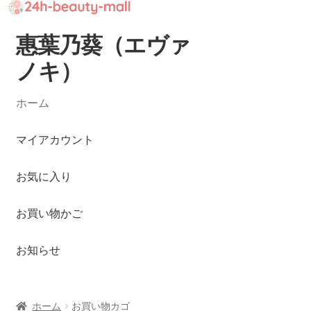
惠葉乃葵（エヴァ
ナ
コ
ビ
ン
ノキ）
ゲ
テ
ー
ン
ホーム
シ
ツ
ョ
へ
マイアカウント
ン
ス
へ
キ
お気に入り
ス
ッ
キ
プ
ッ
お買い物かご
プ
お知らせ
ホーム
お買い物カゴ