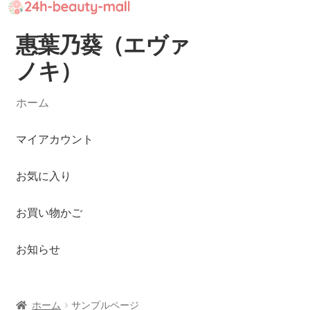
惠葉乃葵（エヴァ
ナ
コ
ビ
ン
ノキ）
ゲ
テ
ー
ン
ホーム
シ
ツ
ョ
へ
マイアカウント
ン
ス
へ
キ
お気に入り
ス
ッ
キ
プ
ッ
お買い物かご
プ
お知らせ
ホーム
サンプルページ