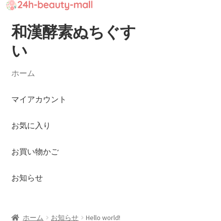
和漢酵素ぬちぐす
ナ
コ
ビ
ン
い
ゲ
テ
ー
ン
ホーム
シ
ツ
ョ
へ
マイアカウント
ン
ス
へ
キ
お気に入り
ス
ッ
キ
プ
ッ
お買い物かご
プ
お知らせ
ホーム
お知らせ
Hello world!