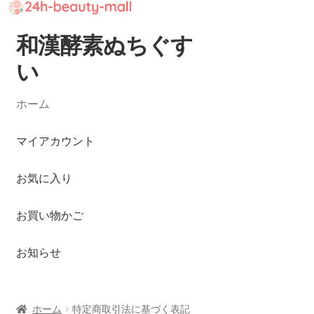
和漢酵素ぬちぐす
ナ
コ
ビ
ン
い
ゲ
テ
ー
ン
ホーム
シ
ツ
ョ
へ
マイアカウント
ン
ス
へ
キ
お気に入り
ス
ッ
キ
プ
ッ
お買い物かご
プ
お知らせ
ホーム
特定商取引法に基づく表記