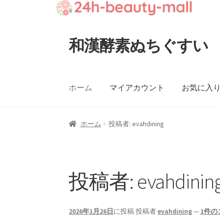
和漢酵素ぬちぐすい
ナ
コ
ビ
ン
ゲ
テ
ー
ン
ホーム
マイアカウント
お気に入
シ
ツ
ョ
へ
ン
ス
ホーム
投稿者: evahdining
へ
キ
ス
ッ
キ
プ
ッ
投稿者:
evahdinin
プ
2026年1月26日
に投稿
投稿者
evahdining
—
1件の