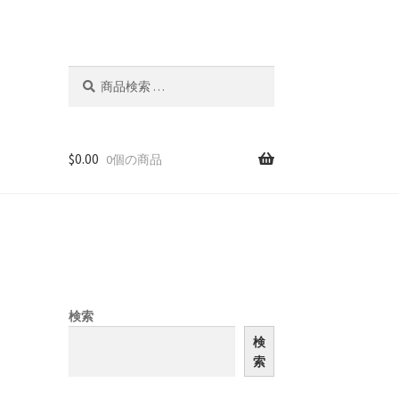
検
検
索
索
対
象:
$
0.00
0個の商品
検索
検
索