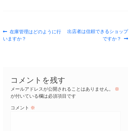
投
前
次
出店者は信頼できるショップ
在庫管理はどのように行
の
の
いますか？
ですか？
稿
投
投
ナ
稿:
稿:
ビ
ゲ
ー
コメントを残す
シ
メールアドレスが公開されることはありません。
※
ョ
が付いている欄は必須項目です
ン
コメント
※