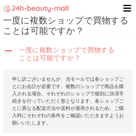
ナ
コ
ビ
ン
一度に複数ショップで買物する
ゲ
テ
ことは可能ですか？
ー
ン
シ
ツ
ョ
へ
一度に複数ショップで買物する
A
ン
ス
ことは可能ですか？
へ
キ
ス
ッ
キ
プ
申し訳ございませんが、当モールでは各ショップご
ッ
とにお会計が必要です。複数のショップで商品を購
プ
入される場合、それぞれのショップで個別に決済手
続きを行っていただく形となります。各ショップご
とに異なる配送方法や送料が適用されるため、ご購
入時にそれぞれの条件をご確認いただきますようお
願いいたします。