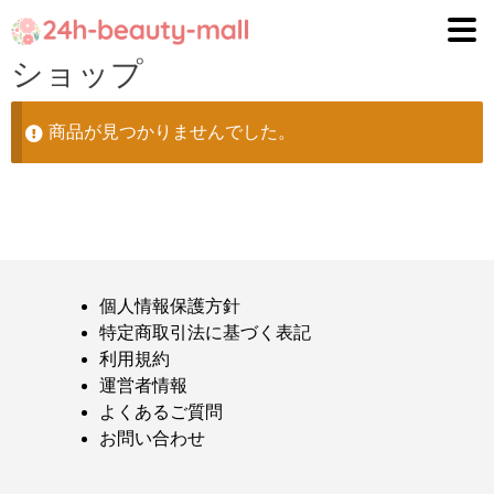
ナ
コ
ビ
ン
ショップ
ゲ
テ
ー
ン
商品が見つかりませんでした。
シ
ツ
ョ
へ
ン
ス
へ
キ
ス
ッ
キ
プ
ッ
個人情報保護方針
プ
特定商取引法に基づく表記
利用規約
運営者情報
よくあるご質問
お問い合わせ