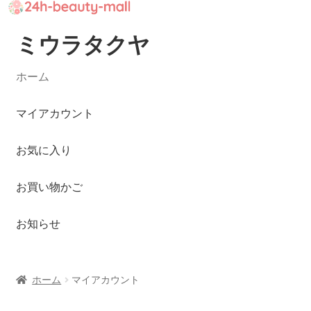
ミウラタクヤ
ナ
コ
ビ
ン
ゲ
テ
ホーム
ー
ン
シ
ツ
マイアカウント
ョ
へ
ン
ス
お気に入り
へ
キ
ス
ッ
お買い物かご
キ
プ
ッ
お知らせ
プ
ホーム
マイアカウント