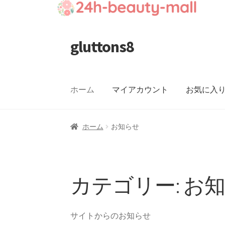
gluttons8
ナ
コ
ビ
ン
ゲ
テ
ー
ン
ホーム
マイアカウント
お気に入
シ
ツ
ョ
へ
ン
ス
ホーム
お知らせ
へ
キ
ス
ッ
キ
プ
ッ
カテゴリー:
お
プ
サイトからのお知らせ