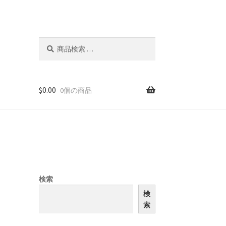
検
検
索
索
対
象:
$
0.00
0個の商品
検索
検
索