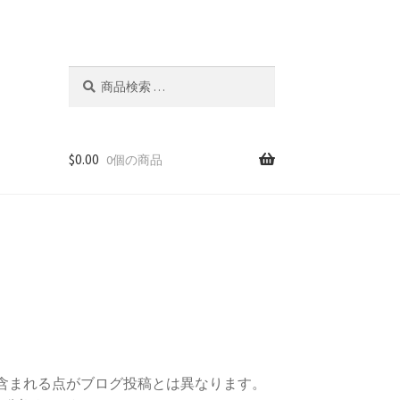
検
検
索
索
対
象:
$
0.00
0個の商品
に含まれる点がブログ投稿とは異なります。