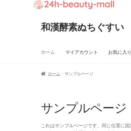
和漢酵素ぬちぐすい
ナ
コ
ビ
ン
ゲ
テ
ー
ン
ホーム
マイアカウント
お気に入
シ
ツ
ョ
へ
ン
ス
ホーム
サンプルページ
へ
キ
ス
ッ
キ
プ
ッ
サンプルページ
プ
これはサンプルページです。同じ位置に固