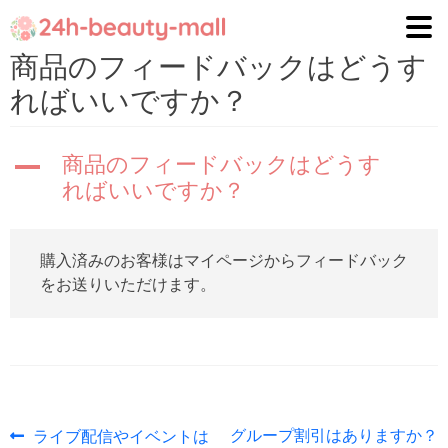
ナ
コ
ビ
ン
商品のフィードバックはどうす
ゲ
テ
ればいいですか？
ー
ン
シ
ツ
ョ
へ
商品のフィードバックはどうす
A
ン
ス
ればいいですか？
へ
キ
ス
ッ
キ
プ
購入済みのお客様はマイページからフィードバック
ッ
をお送りいただけます。
プ
投
前
次
グループ割引はありますか？
ライブ配信やイベントは