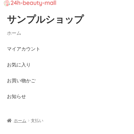
サンプルショップ
ナ
コ
ビ
ン
ゲ
テ
ホーム
ー
ン
シ
ツ
マイアカウント
ョ
へ
ン
ス
お気に入り
へ
キ
ス
ッ
お買い物かご
キ
プ
ッ
お知らせ
プ
ホーム
支払い