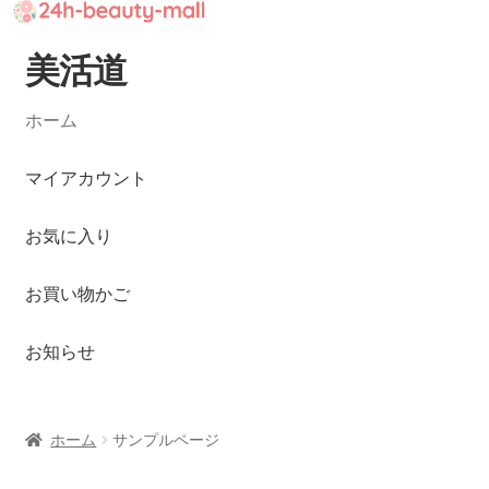
美活道
ナ
コ
ビ
ン
ゲ
テ
ホーム
ー
ン
シ
ツ
マイアカウント
ョ
へ
ン
ス
お気に入り
へ
キ
ス
ッ
お買い物かご
キ
プ
ッ
お知らせ
プ
ホーム
サンプルページ